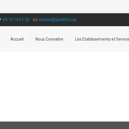
04 73 14 51 50
contact@a­nef63.org
Accueil
Nous Connaître
Les Etablissements et Servic