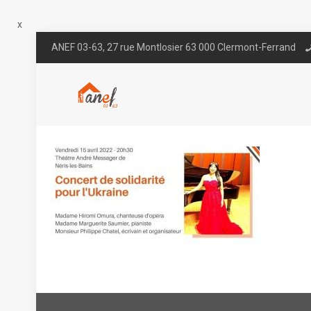
x
ANEF 03-63, 27 rue Montlosier 63 000 Clermont-Ferrand