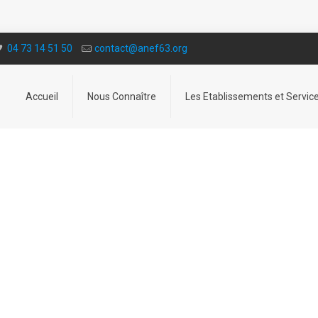
04 73 14 51 50
contact@a­nef63.org
Accueil
Nous Connaître
Les Etablissements et Servic