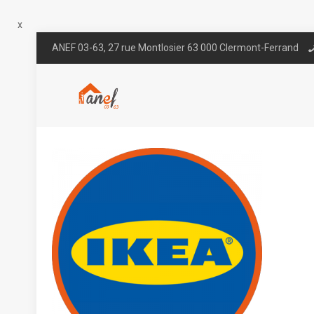
x
ANEF 03-63, 27 rue Montlosier 63 000 Clermont-Ferrand