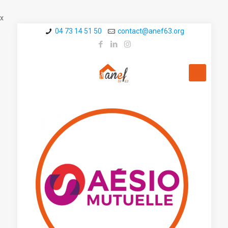
x
04 73 14 51 50
contact@a­nef63.org