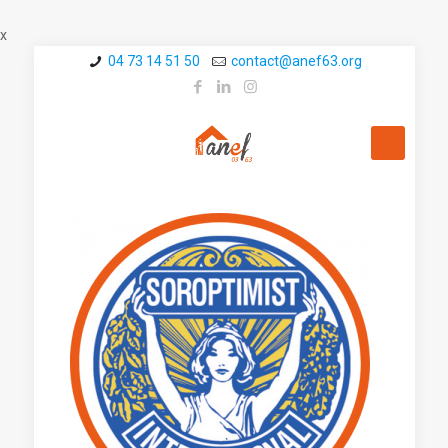
x
04 73 14 51 50
contact@a­nef63.org