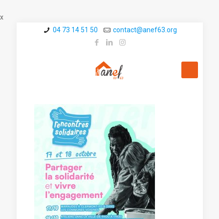
x
04 73 14 51 50
contact@a­nef63.org