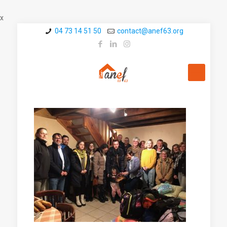
x
04 73 14 51 50
contact@a­nef63.org