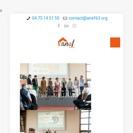
x
04 73 14 51 50
contact@a­nef63.org