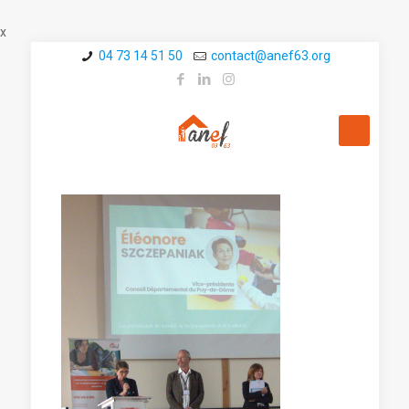
x
04 73 14 51 50
contact@a­nef63.org