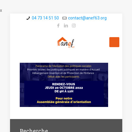
x
04 73 14 51 50
contact@a­nef63.org
Recherche