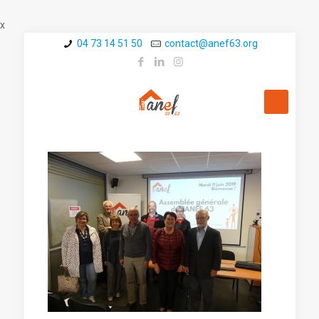
x
04 73 14 51 50
contact@a­nef63.org