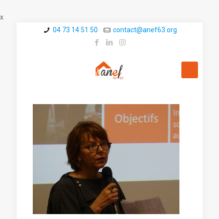
x
04 73 14 51 50
contact@a­nef63.org