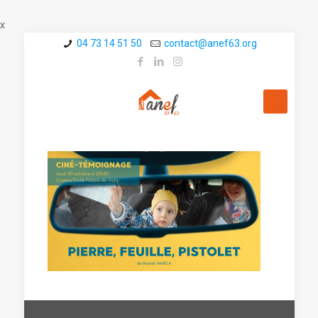
x
04 73 14 51 50
contact@a­nef63.org