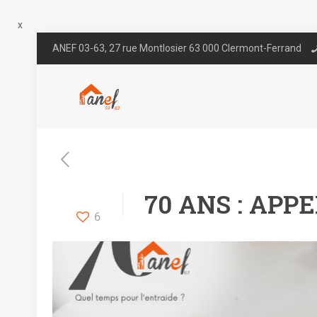
x
ANEF 03-63, 27 rue Montlosier 63 000 Clermont-Ferrand
70 ANS : APP
6