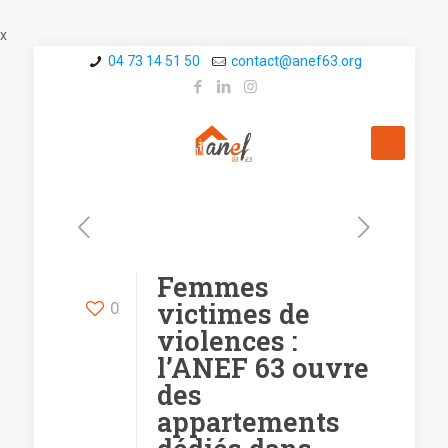
x
04 73 14 51 50
contact@a­nef63.org
Femmes
victimes de
0
violences :
l’ANEF 63 ouvre
des
appartements