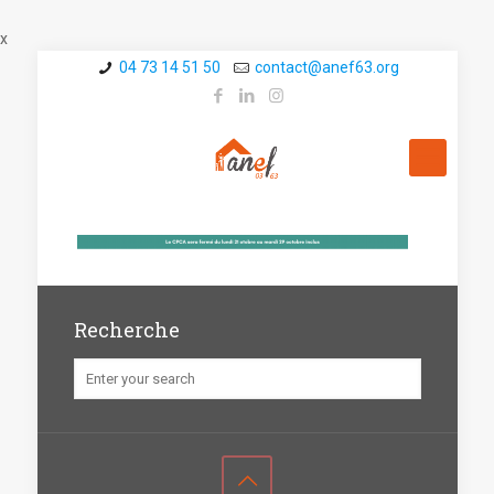
x
04 73 14 51 50
contact@a­nef63.org
Recherche