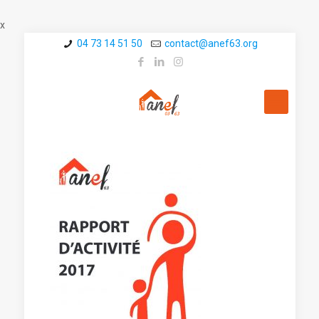
x
04 73 14 51 50
contact@a­nef63.org