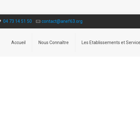
04 73 14 51 50
contact@a­nef63.org
Accueil
Nous Connaître
Les Etablissements et Servic