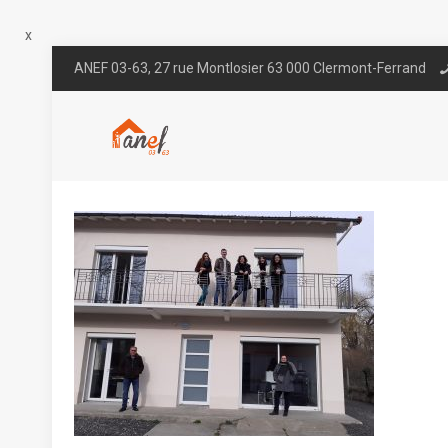
x
ANEF 03-63, 27 rue Montlosier 63 000 Clermont-Ferrand