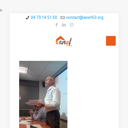
x
04 73 14 51 50
contact@a­nef63.org