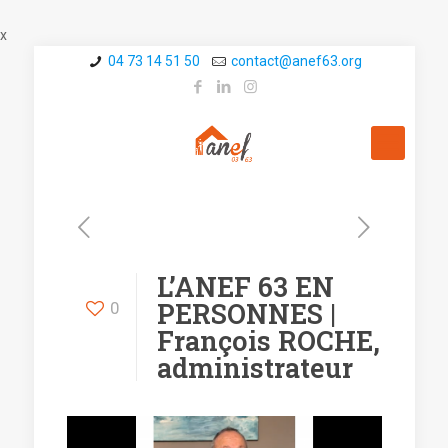
x
04 73 14 51 50
contact@a­nef63.org
L’ANEF 63 EN
PERSONNES |
0
François ROCHE,
administrateur