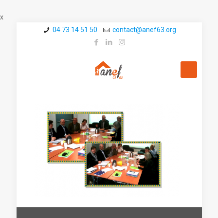
x
04 73 14 51 50
contact@a­nef63.org