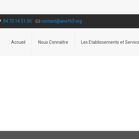
04 73 14 51 50
contact@a­nef63.org
Accueil
Nous Connaître
Les Etablissements et Servic