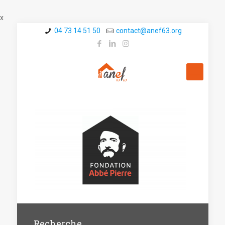
x
04 73 14 51 50
contact@a­nef63.org
Recherche