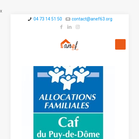
x
04 73 14 51 50
contact@a­nef63.org