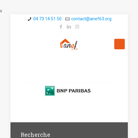
x
04 73 14 51 50
contact@a­nef63.org
Recherche