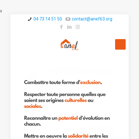
x
04 73 14 51 50
contact@a­nef63.org