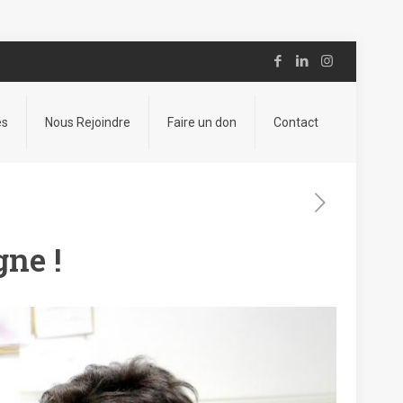
es
Nous Rejoindre
Faire un don
Contact
gne !