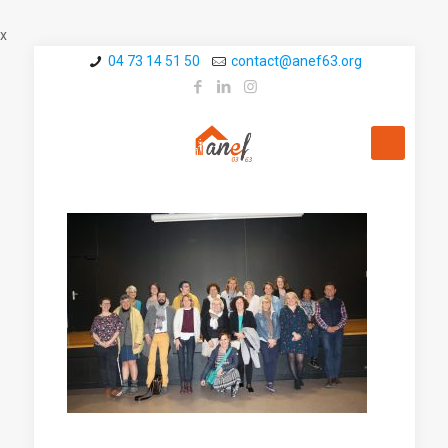
x
04 73 14 51 50
contact@a­nef63.org