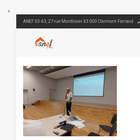
x
ANEF 03-63, 27 rue Montlosier 63 000 Clermont-Ferrand