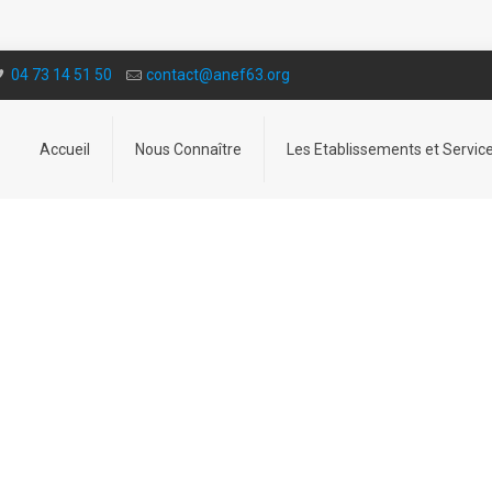
04 73 14 51 50
contact@a­nef63.org
Accueil
Nous Connaître
Les Etablissements et Servic