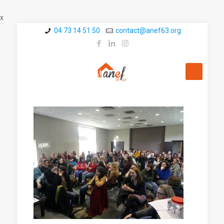
x
04 73 14 51 50
contact@a­nef63.org