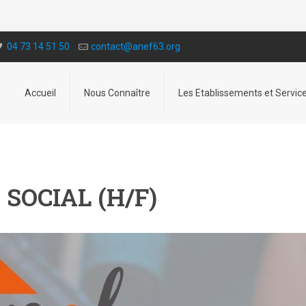
04 73 14 51 50
contact@a­nef63.org
Accueil
Nous Connaître
Les Etablissements et Servic
SOCIAL (H/F)