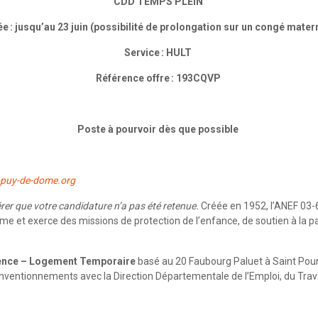
CDD TEMPS PLEIN
e : jusqu’au 23 juin (possibilité de prolongation sur un congé matern
Service : HULT
Référence offre : 193CQVP
Poste à pourvoir dès que possible
f-puy-de-dome.org
rer que votre candidature n’a pas été retenue.
Créée en 1952, l’ANEF 03-6
me et exerce des missions de protection de l’enfance, de soutien à la pa
nce – Logement Temporaire
basé au 20 Faubourg Paluet à Saint Pour
onventionnements avec la Direction Départementale de l’Emploi, du Travai