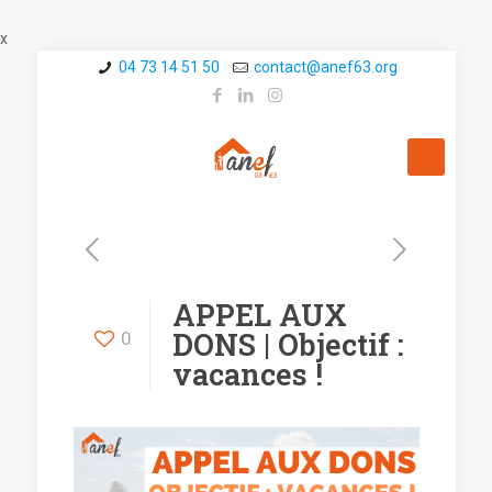
x
04 73 14 51 50
contact@a­nef63.org
APPEL AUX
DONS | Objectif :
0
vacances !