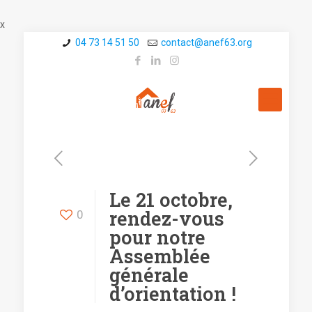
x
04 73 14 51 50
contact@a­nef63.org
Le 21 octobre,
rendez-vous
0
pour notre
Assemblée
générale
d’orientation !