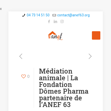
x
04 73 14 51 50
contact@a­nef63.org
Médiation
animale | La
0
Fondation
Dômes Pharma
partenaire de
l’ANEF 63