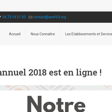
04 73 14 51 50
contact@a­nef63.org
Accueil
Nous Connaître
Les Etablissements et Servic
nnuel 2018 est en ligne !