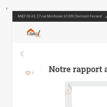
x
ANEF 03-63, 27 rue Montlosier 63 000 Clermont-Ferrand
Notre rapport a
1